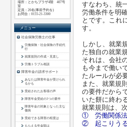
場所：とかちプラザ4階 407号
すなわち、統
室
定員：20名(事前予約を)
労働条件を明
お問合：0155-21-3300
とです。これ
す。
メニュー
社会保険労務士の仕事
しかし、就業
労働保険・社会保険の手続代
行
た独自の就業
就業規則の作成・見直し
それは、会社
労働トラブル相談
も今まで働い
障害年金の請求サポート
たルールが必
あなたは障害年金が受けられ
また、就業規
るかも
の要件だから
受給されたお客様の声
いた餅に終わ
障害年金受給の3つの要件
就業規則は、
障害年金の対象となった主な
傷病
① 労働関係
受給できる障害の程度は
② 起こりう
もらえる年金額は