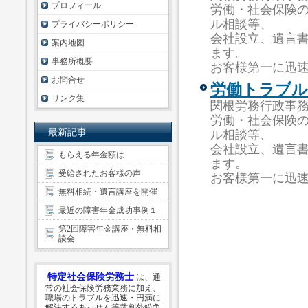
プロフィール
労働・社会保険
ル相談等、
プライバシーポリシー
会社設立、遺言
案内地図
ます。
事務所概要
お客様第一に迅
お問合せ
労働トラブル
リンク集
関根労務行政事
労働・社会保険
最新記事
ル相談等、
会社設立、遺言
もらえる年金額は
ます。
受給されたお客様の声
お客様第一に迅
無料相続・遺言講座を開催
最近の障害年金成功事例１
第2回障害年金講座・無料相
談会
特定社会保険労務士
は、通
常の社会保険労務業務に加え、
職場のトラブルを迅速・円満に
解決するあっせん等裁判外紛争