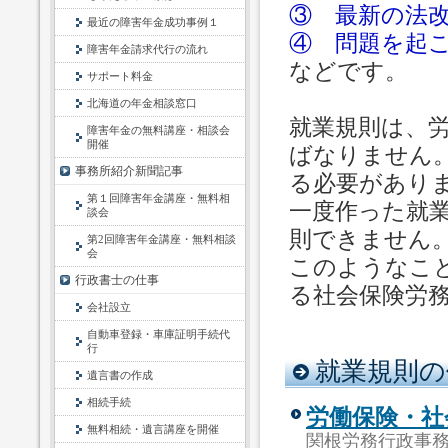
③ 最新の法
最近の障害年金成功事例１
④ 問題を起
障害年金請求代行の流れ
などです。
サポート料金
北海道の年金相談窓口
就業規則は、
障害年金の無料講座・相談会
開催
ばなりません
事務所紹介新聞記事
る必要があり
第１回障害年金講座・無料相
一度作った就
談会
則できません
第2回障害年金講座・無料相談
会
このようなこ
行政書士の仕事
る社会保険労
会社設立
自動車登録・車庫証明手続代
行
就業規則の
遺言書の作成
相続手続
労働保険・社
無料相続・遺言講座を開催
関根労務行政事