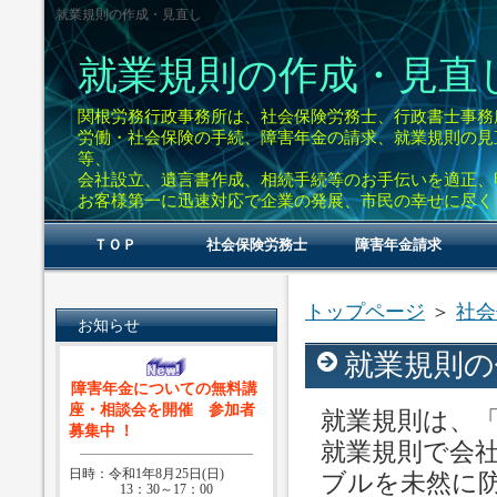
就業規則の作成・見直し
就業規則の作成・見直
関根労務行政事務所は、社会保険労務士、行政書士事務
労働・社会保険の手続、障害年金の請求、就業規則の見
等、
会社設立、遺言書作成、相続手続等のお手伝いを適正、
お客様第一に迅速対応で企業の発展、市民の幸せに尽く
ＴＯＰ
社会保険労務士
障害年金請求
トップページ
＞
社会
お知らせ
就業規則の
障害年金についての無料講
座・相談会を開催 参加者
就業規則は、
募集中
！
就業規則で会
日時：令和1年8月25日(日)
ブルを未然に
13：30～17：00