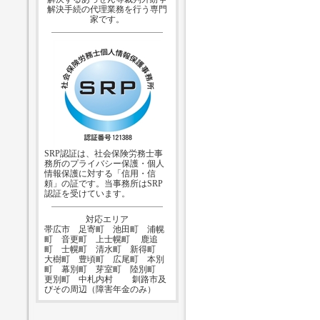
解決手続の代理業務を行う専門
家です。
SRP認証は、社会保険労務士事
務所のプライバシー保護・個人
情報保護に対する「信用・信
頼」の証です。当事務所はSRP
認証を受けています。
対応エリア
帯広市 足寄町 池田町 浦幌
町 音更町 上士幌町 鹿追
町 士幌町 清水町 新得町
大樹町 豊頃町 広尾町 本別
町 幕別町 芽室町 陸別町
更別町 中札内村 釧路市及
びその周辺（障害年金のみ）